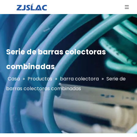
Serie de barras colectoras
combinadas
Casa
»
Productos
»
barra colectora
»
Serie de
barras colectoras combinadas