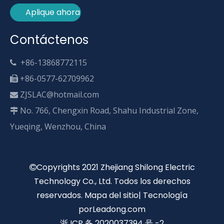
Aplique ahora
Contáctenos
+86-13868772115

+86-0577-62709962

ZJSLAC@hotmail.com

No. 766, Chengxin Road, Shahu Industrial Zone,

Yueqing, Wenzhou, China
Copyrights 2021 Zhejiang Shilong Electric

Technology Co., Ltd. Todos los derechos
reservados.
Mapa del sitio
| Tecnología
por
Leadong.com
浙 ICP 备 2020037394 号 -2