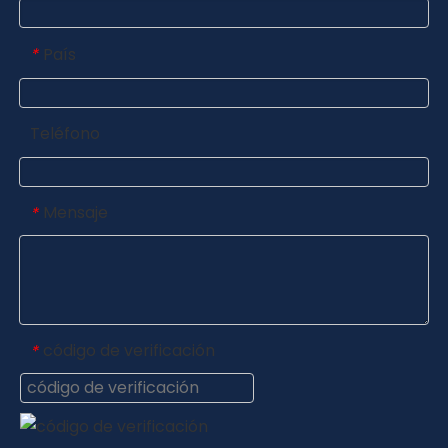
País
*
Teléfono
Mensaje
*
código de verificación
*