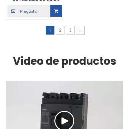
(63) A2 A2
Preguntar
1
2
3
»
Video de productos