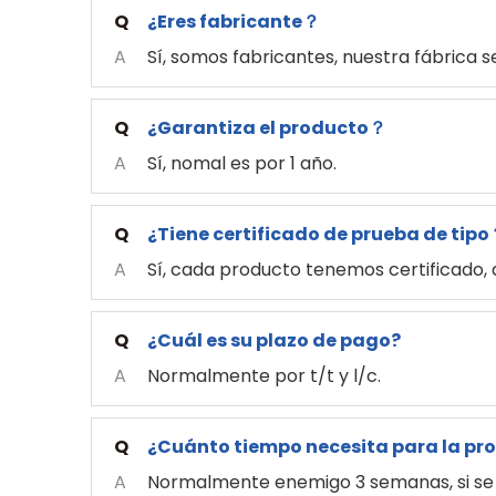
Q
¿Eres fabricante？
A
Sí, somos fabricantes, nuestra fábrica 
Q
¿Garantiza el producto？
A
Sí, nomal es por 1 año.
Q
¿Tiene certificado de prueba de tip
A
Sí, cada producto tenemos certificado, 
Q
¿Cuál es su plazo de pago?
A
Normalmente por t/t y l/c.
Q
¿Cuánto tiempo necesita para la pr
A
Normalmente enemigo 3 semanas, si se 