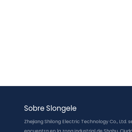
Sobre Slongele
Zhejiang Shilong Electric Technology Co., Ltd. s
encuentra en la zona industrial de Shahu, Ciud