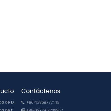
ducto
Contáctenos
Disyuntor de caja moldeada de DC y AC
+86-13868772115

Disyuntor de caja moldeada de tipo bobar
+86-0577-62709962
