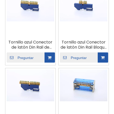
Tornillo azul Conector
Tornillo azul Conector
de latón Din Rail de
de latón Din Rail Bloque
cobre Terminal
de cobre Terminal
Terminal Tierra y
Tierra y bloques
Preguntar
Preguntar
bloques neutros de 10p
neutros 4P Distribución
Distribución de la caja
de la caja Terminal
Terminal Franja
Franja