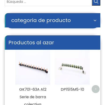
categoria de producto
Productos al azar
LP
GK701-63A A12
DP1515M5-10
>
Serie de barra
colectiva