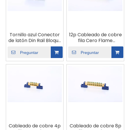
Tornillo azul Conector
12p Cableado de cobre
de latón Din Rail Bloque
fila Cero Flame
de cobre Terminal
Conexión Tornillo
Tierra y bloques
Puente molido Agujero
Preguntar
Preguntar
neutros 6p Distribución
eléctrico Dual Soporte
de la caja Terminal
de alambre neutral
Franja
Barra de conector de
latón
Cableado de cobre 4p
Cableado de cobre 8p