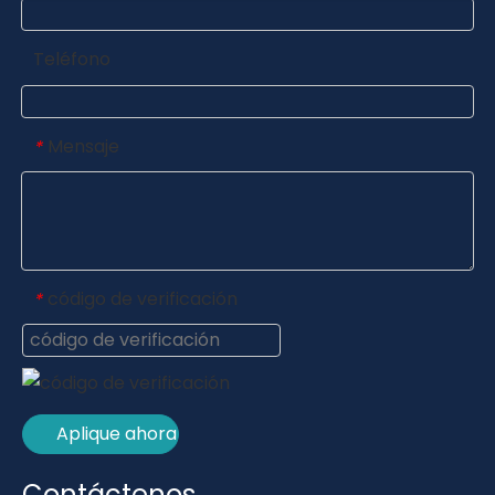
Teléfono
Mensaje
*
código de verificación
*
Aplique ahora
Contáctenos