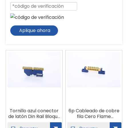
Aplique ahora
Tornillo azul conector
6p Cableado de cobre
de latón Din Rail Bloque
fila Cero Flame
de cobre Terminal
Conexión Tornillo
Tierra y bloques
Puente molido Agujero