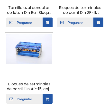
Tornillo azul conector
Bloques de terminales
de latón Din Rail Bloque
de carril Din 2P-11,
de cobre Terminal
conexión de tornillo
Tierra y bloques
Modular, caja de bloque
Preguntar
Preguntar
neutros de 12p Caja de
de distribución de
distribución Terminal
energía, empalme de
Franja
cable eléctrico
Universal
Bloques de terminales
de carril Din 4P-15, caja
de bloque de
distribución de energía
Preguntar
de conexión de tornillo
Modular, empalme de