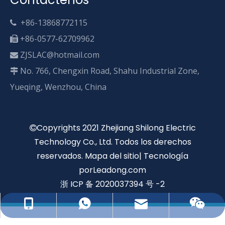
+86-13868772115

+86-0577-62709962

ZJSLAC@hotmail.com

No. 766, Chengxin Road, Shahu Industrial Zone,

Yueqing, Wenzhou, China
Copyrights 2021 Zhejiang Shilong Electric

Technology Co., Ltd. Todos los derechos
reservados.
Mapa del sitio
| Tecnología
por
Leadong.com
浙 ICP 备 2020037394 号 -2
ZJSLAC@hotmail.com
+86-13868772115
+86-13868772115