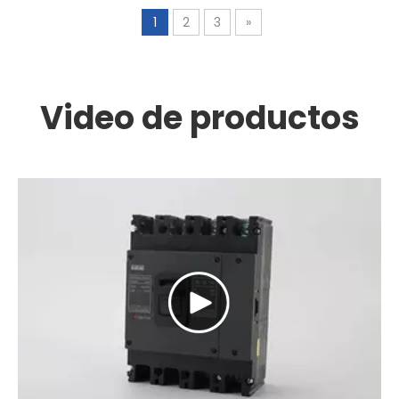
cable eléctrico
1
2
3
»
Universal
Video de productos