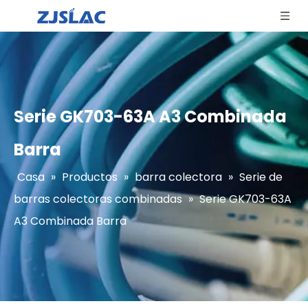
Serie GK703-63A A3 Combinada
Barra
Casa
»
Productos
»
barra colectora
»
Serie de
barras colectoras combinadas
»
Serie GK703-63A
A3 Combinada Barra