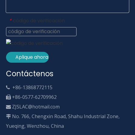
código de verificación
*
Aplique ahora
Contáctenos
+86-13868772115

+86-0577-62709962

ZJSLAC@hotmail.com

No. 766, Chengxin Road, Shahu Industrial Zone,

Yueqing, Wenzhou, China