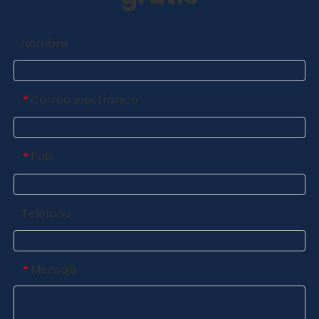
Nombre
Correo electrónico
*
País
*
Teléfono
Mensaje
*