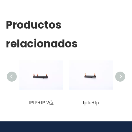
Productos
relacionados
1PLE+1P 2位
1ple+1p
1