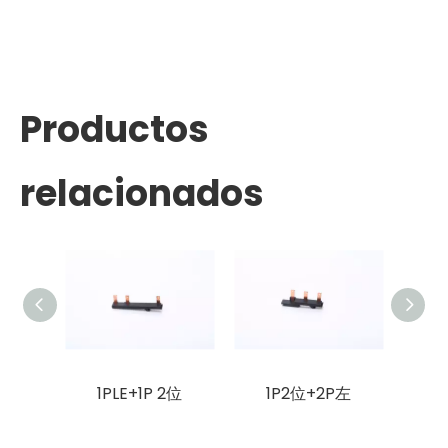
Productos
relacionados
1PLE+1P 2位
1P2位+2P左
1