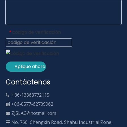
código de verificación
*
Aplique ahora
Contáctenos
+86-13868772115

+86-0577-62709962

ZJSLAC@hotmail.com

No. 766, Chengxin Road, Shahu Industrial Zone,
