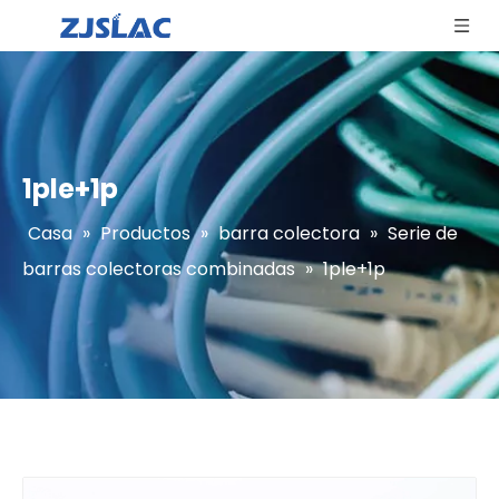
1ple+1p
Casa
»
Productos
»
barra colectora
»
Serie de
barras colectoras combinadas
»
1ple+1p