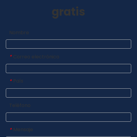
gratis
Nombre
Correo electrónico
*
País
*
Teléfono
Mensaje
*